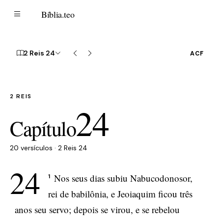
B
Bíblia
.teo
2 Reis 24
ACF
2 REIS
24
Capítulo
20 versículos · 2 Reis 24
24
Nos seus dias subiu Nabucodonosor,
1
rei de babilônia, e Jeoiaquim ficou três
anos seu servo; depois se virou, e se rebelou