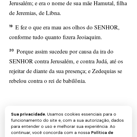
Jerusalém; e era o nome de sua mãe Hamutal, filha
de Jeremias, de Libna.
E fez o que era mau aos olhos do SENHOR,
19
conforme tudo quanto fizera Jeoiaquim.
Porque assim sucedeu por causa da ira do
20
SENHOR contra Jerusalém, e contra Judá, até os
rejeitar de diante da sua presença; e Zedequias se
rebelou contra o rei de babilônia.
Sua privacidade.
Usamos cookies essenciais para o
funcionamento do site e, com a sua autorização, dados
← ANTERIOR
PRÓXIMO →
para entender o uso e melhorar sua experiência. Ao
2 Reis 23
2 Reis 25
continuar, você concorda com a nossa
Política de