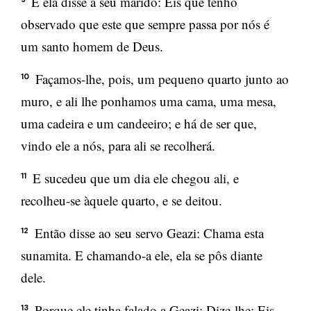
E ela disse a seu marido: Eis que tenho
observado que este que sempre passa por nós é
um santo homem de Deus.
Façamos-lhe, pois, um pequeno quarto junto ao
10
muro, e ali lhe ponhamos uma cama, uma mesa,
uma cadeira e um candeeiro; e há de ser que,
vindo ele a nós, para ali se recolherá.
E sucedeu que um dia ele chegou ali, e
11
recolheu-se àquele quarto, e se deitou.
Então disse ao seu servo Geazi: Chama esta
12
sunamita. E chamando-a ele, ela se pôs diante
dele.
Porque ele tinha falado a Geazi: Dize-lhe: Eis
13