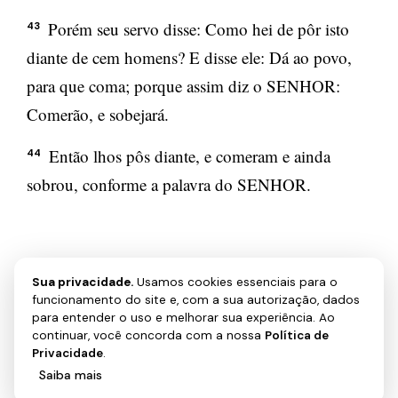
Porém seu servo disse: Como hei de pôr isto
43
diante de cem homens? E disse ele: Dá ao povo,
para que coma; porque assim diz o SENHOR:
Comerão, e sobejará.
Então lhos pôs diante, e comeram e ainda
44
sobrou, conforme a palavra do SENHOR.
Sua privacidade.
Usamos cookies essenciais para o
funcionamento do site e, com a sua autorização, dados
← ANTERIOR
PRÓXIMO →
para entender o uso e melhorar sua experiência. Ao
2 Reis 3
2 Reis 5
continuar, você concorda com a nossa
Política de
Privacidade
.
Saiba mais
Aceitar