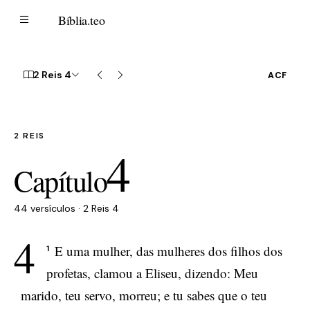
B
Bíblia
.teo
2 Reis 4
ACF
2 REIS
4
Capítulo
44 versículos · 2 Reis 4
4
E uma mulher, das mulheres dos filhos dos
1
profetas, clamou a Eliseu, dizendo: Meu
marido, teu servo, morreu; e tu sabes que o teu