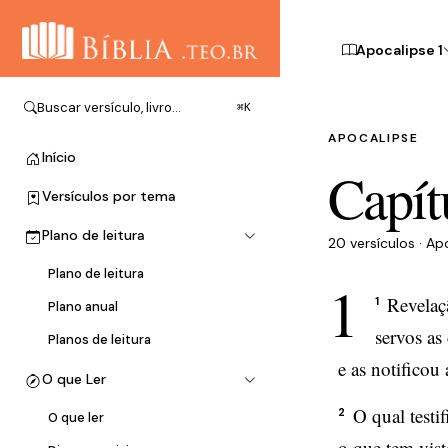
Apocalipse 1
Buscar versículo, livro…
⌘K
APOCALIPSE
Início
Capít
Versículos por tema
Plano de leitura
20 versículos · Ap
Plano de leitura
1
Revelaç
1
Plano anual
servos as
Planos de leitura
e as notificou
O que Ler
O qual testi
2
O que ler
o que tem vist