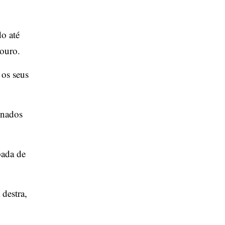
o até
 ouro.
 os seus
inados
pada de
 destra,