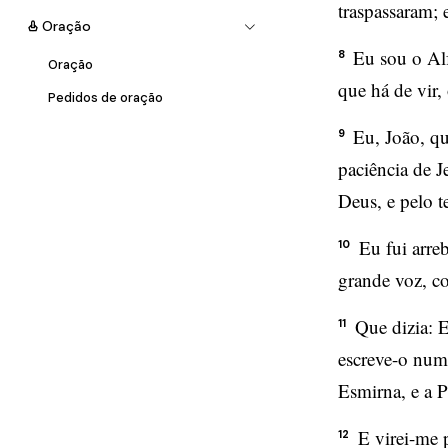
traspassaram; 
Oração
Eu sou o Alf
8
Oração
que há de vir
Pedidos de oração
Eu, João, qu
9
paciência de J
Deus, e pelo t
Eu fui arre
10
grande voz, c
Que dizia: E
11
escreve-o num l
Esmirna, e a Pé
E virei-me 
12