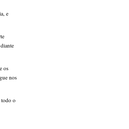
a, e
rte
 diante
e os
ngue nos
a todo o
o