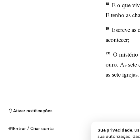
E o que viv
18
E tenho as cha
Escreve as c
19
acontecer;
O mistério 
20
ouro. As sete e
as sete igrejas.
Ativar notificações
Entrar / Criar conta
Sua privacidade.
Usa
sua autorização, da