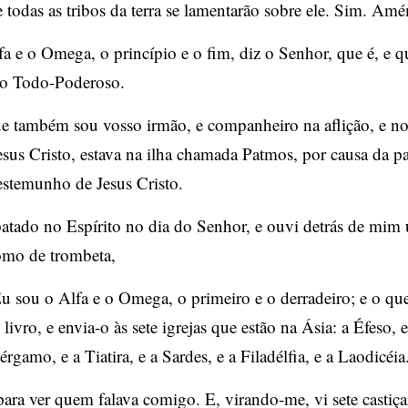
e todas as tribos da terra se lamentarão sobre ele. Sim. Am
a e o Omega, o princípio e o fim, diz o Senhor, que é, e qu
, o Todo-Poderoso.
e também sou vosso irmão, e companheiro na aflição, e no
esus Cristo, estava na ilha chamada Patmos, por causa da pa
estemunho de Jesus Cristo.
batado no Espírito no dia do Senhor, e ouvi detrás de mim
omo de trombeta,
u sou o Alfa e o Omega, o primeiro e o derradeiro; e o que
ivro, e envia-o às sete igrejas que estão na Ásia: a Éfeso, e
rgamo, e a Tiatira, e a Sardes, e a Filadélfia, e a Laodicéia
para ver quem falava comigo. E, virando-me, vi sete castiça