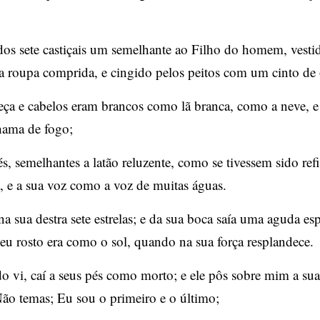
os sete castiçais um semelhante ao Filho do homem, vestid
a roupa comprida, e cingido pelos peitos com um cinto de
eça e cabelos eram brancos como lã branca, como a neve, e
hama de fogo;
és, semelhantes a latão reluzente, como se tivessem sido ref
, e a sua voz como a voz de muitas águas.
 na sua destra sete estrelas; e da sua boca saía uma aguda es
 seu rosto era como o sol, quando na sua força resplandece.
o vi, caí a seus pés como morto; e ele pôs sobre mim a sua
ão temas; Eu sou o primeiro e o último;