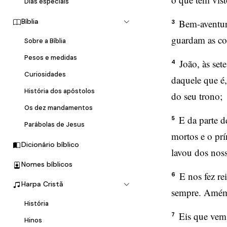
Dias especiais
Bíblia
Bem-aventura
3
guardam as coi
Sobre a Bíblia
Pesos e medidas
João, às set
4
Curiosidades
daquele que é, 
História dos apóstolos
do seu trono;
Os dez mandamentos
E da parte d
5
Parábolas de Jesus
mortos e o prí
Dicionário bíblico
lavou dos nos
Nomes bíblicos
E nos fez re
6
Harpa Cristã
sempre. Amé
História
Eis que vem
7
Hinos