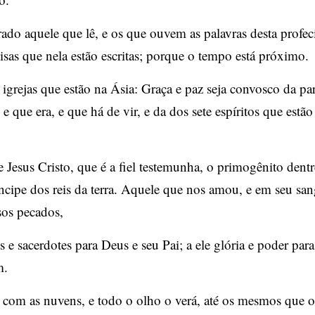
do aquele que lê, e os que ouvem as palavras desta profeci
sas que nela estão escritas; porque o tempo está próximo.
e igrejas que estão na Ásia: Graça e paz seja convosco da pa
e que era, e que há de vir, e da dos sete espíritos que estão
e Jesus Cristo, que é a fiel testemunha, o primogênito dentr
ncipe dos reis da terra. Aquele que nos amou, e em seu sa
sos pecados,
is e sacerdotes para Deus e seu Pai; a ele glória e poder par
m.
 com as nuvens, e todo o olho o verá, até os mesmos que 