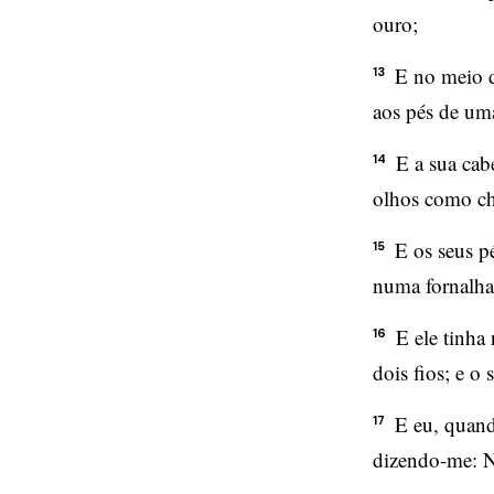
ouro;
E no meio d
13
aos pés de um
E a sua cab
14
olhos como c
E os seus p
15
numa fornalha
E ele tinha
16
dois fios; e o
E eu, quand
17
dizendo-me: N