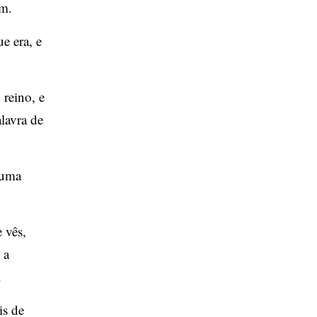
ém.
e era, e
 reino, e
lavra de
 uma
 vês,
 a
.
is de