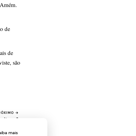
e. Amém.
ão de
ais de
viste, são
RÓXIMO →
alipse 2
aiba mais
Aceitar