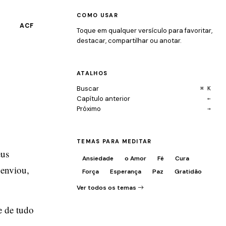
COMO USAR
ACF
Toque em qualquer versículo para favoritar,
destacar, compartilhar ou anotar.
ATALHOS
Buscar
⌘ K
Capítulo anterior
←
Próximo
→
TEMAS PARA MEDITAR
eus
Ansiedade
o Amor
Fé
Cura
 enviou,
Força
Esperança
Paz
Gratidão
Ver todos os temas
e de tudo