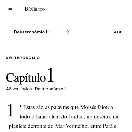
B
Bíblia
.teo
Deuteronômio 1
ACF
DEUTERONÔMIO
1
Capítulo
46 versículos · Deuteronômio 1
1
Estas são as palavras que Moisés falou a
1
todo o Israel além do Jordão, no deserto, na
planície defronte do Mar Vermelho, entre Parã e