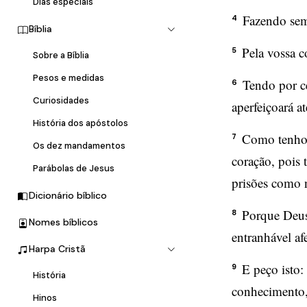
Dias especiais
Fazendo sem
4
Bíblia
Pela vossa c
5
Sobre a Bíblia
Pesos e medidas
Tendo por c
6
Curiosidades
aperfeiçoará at
História dos apóstolos
Como tenho 
7
Os dez mandamentos
coração, pois 
Parábolas de Jesus
prisões como 
Dicionário bíblico
Porque Deus
8
Nomes bíblicos
entranhável af
Harpa Cristã
E peço isto:
9
História
conhecimento
Hinos