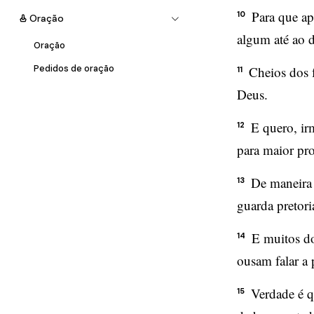
Para que apr
10
Oração
algum até ao d
Oração
Pedidos de oração
Cheios dos f
11
Deus.
E quero, ir
12
para maior pr
De maneira 
13
guarda pretori
E muitos d
14
ousam falar a
Verdade é q
15