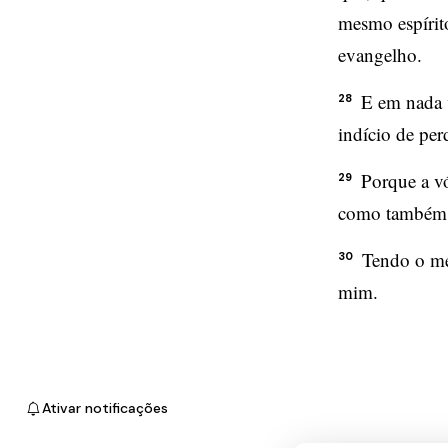
mesmo espírit
evangelho.
E em nada v
28
indício de per
Porque a vó
29
como também p
Tendo o me
30
mim.
Ativar notificações