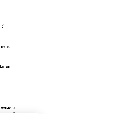
 é
 nele,
tar em
RÓXIMO →
ipenses 2