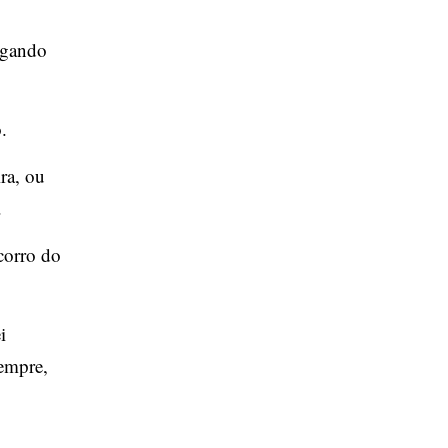
lgando
.
ra, ou
.
ocorro do
i
sempre,