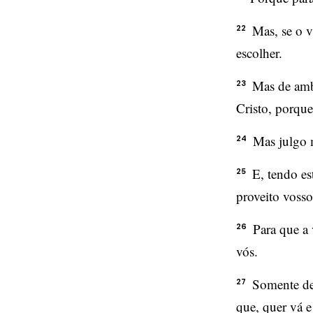
Mas, se o v
22
escolher.
Mas de ambo
23
Cristo, porque
Mas julgo m
24
E, tendo es
25
proveito vosso
Para que a 
26
vós.
Somente de
27
que, quer vá e