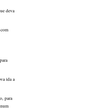
que deva
r com
 para
va ida a
o, para
s num