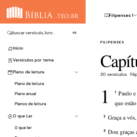
Filipenses 1
Buscar versículo, livro…
⌘K
FILIPENSES
Início
Capít
Versículos por tema
Plano de leitura
30 versículos · Fil
Plano de leitura
1
Paulo e
1
Plano anual
que estão
Planos de leitura
O que Ler
Graça a vós,
2
O que ler
Dou graças 
3