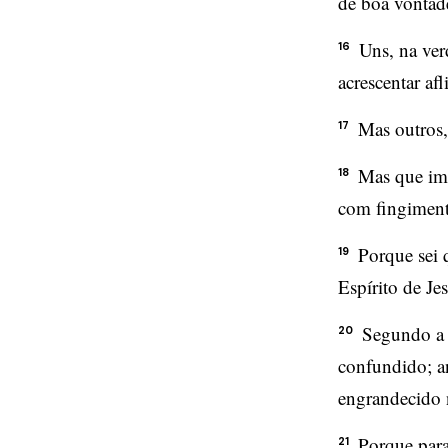
de boa vontad
Uns, na ver
16
acrescentar af
Mas outros,
17
Mas que imp
18
com fingimento
Porque sei 
19
Espírito de Jes
Segundo a 
20
confundido; an
engrandecido n
Porque para
21