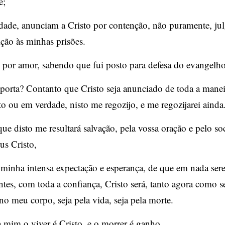
e;
dade, anunciam a Cristo por contenção, não puramente, ju
lição às minhas prisões.
 por amor, sabendo que fui posto para defesa do evangelho
orta? Contanto que Cristo seja anunciado de toda a manei
 ou em verdade, nisto me regozijo, e me regozijarei ainda
que disto me resultará salvação, pela vossa oração e pelo s
us Cristo,
minha intensa expectação e esperança, de que em nada sere
tes, com toda a confiança, Cristo será, tanto agora como 
o meu corpo, seja pela vida, seja pela morte.
 mim o viver é Cristo, e o morrer é ganho.