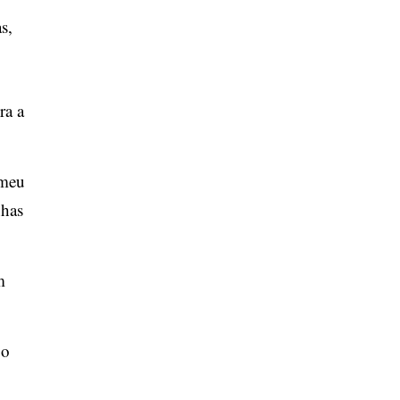
s,
ra a
 meu
nhas
m
 o