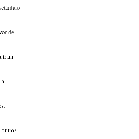
escândalo
uvor de
buíram
 a
s,
 outros