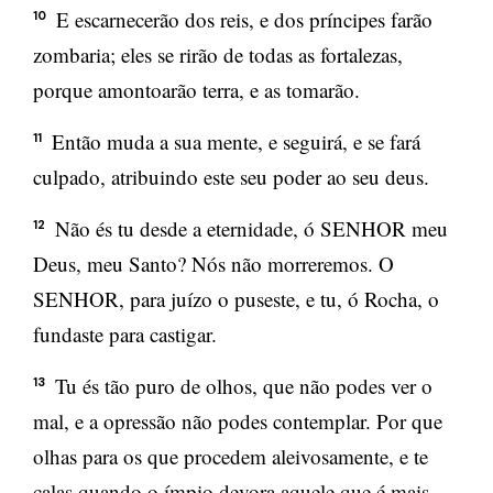
E escarnecerão dos reis, e dos príncipes farão
10
zombaria; eles se rirão de todas as fortalezas,
porque amontoarão terra, e as tomarão.
Então muda a sua mente, e seguirá, e se fará
11
culpado, atribuindo este seu poder ao seu deus.
Não és tu desde a eternidade, ó SENHOR meu
12
Deus, meu Santo? Nós não morreremos. O
SENHOR, para juízo o puseste, e tu, ó Rocha, o
fundaste para castigar.
Tu és tão puro de olhos, que não podes ver o
13
mal, e a opressão não podes contemplar. Por que
olhas para os que procedem aleivosamente, e te
calas quando o ímpio devora aquele que é mais