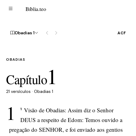
B
Bíblia
.teo
Obadias 1
ACF
OBADIAS
1
Capítulo
21 versículos · Obadias 1
1
Visão de Obadias: Assim diz o Senhor
1
DEUS a respeito de Edom: Temos ouvido a
pregação do SENHOR, e foi enviado aos gentios