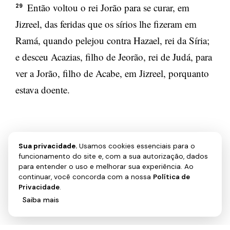
Então voltou o rei Jorão para se curar, em
29
Jizreel, das feridas que os sírios lhe fizeram em
Ramá, quando pelejou contra Hazael, rei da Síria;
e desceu Acazias, filho de Jeorão, rei de Judá, para
ver a Jorão, filho de Acabe, em Jizreel, porquanto
estava doente.
Sua privacidade.
Usamos cookies essenciais para o
funcionamento do site e, com a sua autorização, dados
← ANTERIOR
PRÓXIMO →
para entender o uso e melhorar sua experiência. Ao
2 Reis 7
2 Reis 9
continuar, você concorda com a nossa
Política de
Privacidade
.
Saiba mais
Aceitar