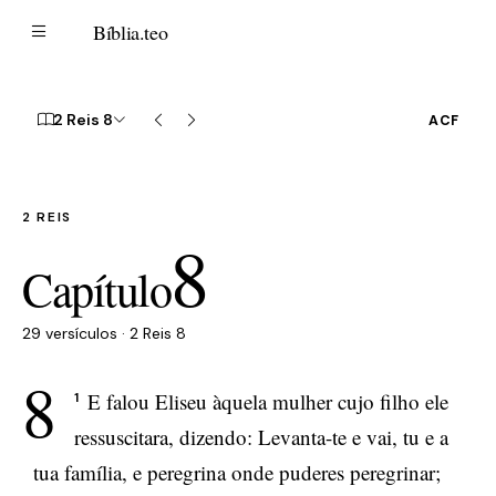
B
Bíblia
.teo
2 Reis 8
ACF
2 REIS
8
Capítulo
29 versículos · 2 Reis 8
8
E falou Eliseu àquela mulher cujo filho ele
1
ressuscitara, dizendo: Levanta-te e vai, tu e a
tua família, e peregrina onde puderes peregrinar;