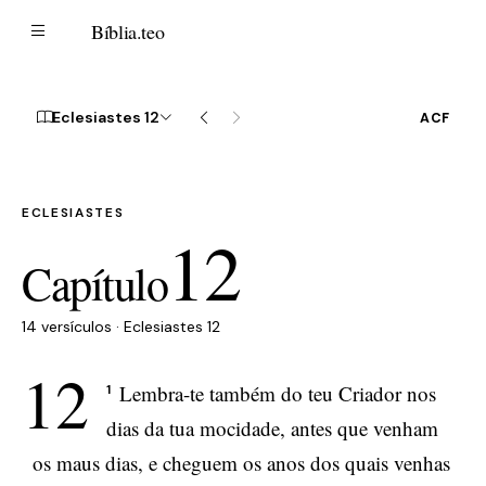
B
Bíblia
.teo
Eclesiastes 12
ACF
ECLESIASTES
12
Capítulo
14 versículos · Eclesiastes 12
12
Lembra-te também do teu Criador nos
1
dias da tua mocidade, antes que venham
os maus dias, e cheguem os anos dos quais venhas