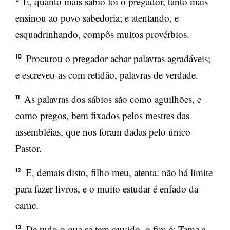
E, quanto mais sábio foi o pregador, tanto mais
ensinou ao povo sabedoria; e atentando, e
esquadrinhando, compôs muitos provérbios.
Procurou o pregador achar palavras agradáveis;
10
e escreveu-as com retidão, palavras de verdade.
As palavras dos sábios são como aguilhões, e
11
como pregos, bem fixados pelos mestres das
assembléias, que nos foram dadas pelo único
Pastor.
E, demais disto, filho meu, atenta: não há limite
12
para fazer livros, e o muito estudar é enfado da
carne.
De tudo o que se tem ouvido, o fim é: Teme a
13