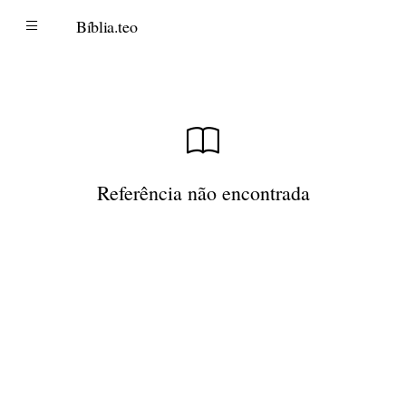
B
Bíblia
.teo
Referência não encontrada
Voltar ao início