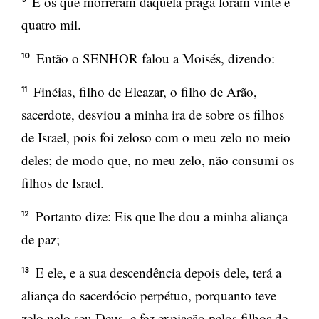
E os que morreram daquela praga foram vinte e
quatro mil.
Então o SENHOR falou a Moisés, dizendo:
10
Finéias, filho de Eleazar, o filho de Arão,
11
sacerdote, desviou a minha ira de sobre os filhos
de Israel, pois foi zeloso com o meu zelo no meio
deles; de modo que, no meu zelo, não consumi os
filhos de Israel.
Portanto dize: Eis que lhe dou a minha aliança
12
de paz;
E ele, e a sua descendência depois dele, terá a
13
aliança do sacerdócio perpétuo, porquanto teve
zelo pelo seu Deus, e fez expiação pelos filhos de