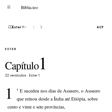
B
Bíblia
.teo
Ester 1
ACF
ESTER
1
Capítulo
22 versículos · Ester 1
1
E sucedeu nos dias de Assuero, o Assuero
1
que reinou desde a Índia até Etiópia, sobre
cento e vinte e sete províncias,