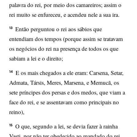
palavra do rei, por meio dos camareiros; assim o
rei muito se enfureceu, e acendeu nele a sua ira.
Então perguntou o rei aos sábios que
13
entendiam dos tempos (porque assim se tratavam
os negócios do rei na presença de todos os que
sabiam a lei e o direito;
E os mais chegados a ele eram: Carsena, Setar,
14
Admata, Társis, Meres, Marsena, e Memucã, os
sete príncipes dos persas e dos medos, que viam a
face do rei, e se assentavam como principais no
reino),
O que, segundo a lei, se devia fazer à rainha
15
Vasti, por não ter obedecido ao mandado do rei